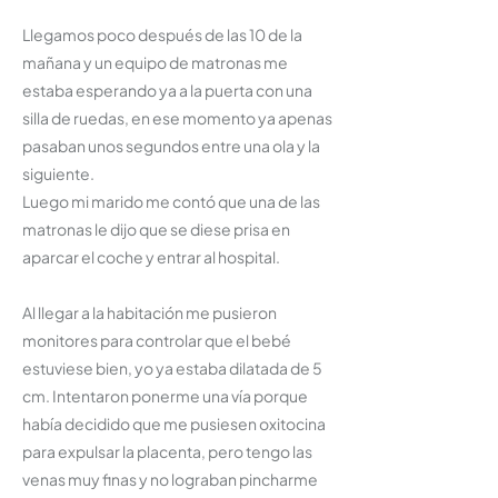
Llegamos poco después de las 10 de la
mañana y un equipo de matronas me
estaba esperando ya a la puerta con una
silla de ruedas, en ese momento ya apenas
pasaban unos segundos entre una ola y la
siguiente.
Luego mi marido me contó que una de las
matronas le dijo que se diese prisa en
aparcar el coche y entrar al hospital.
Al llegar a la habitación me pusieron
monitores para controlar que el bebé
estuviese bien, yo ya estaba dilatada de 5
cm. Intentaron ponerme una vía porque
había decidido que me pusiesen oxitocina
para expulsar la placenta, pero tengo las
venas muy finas y no lograban pincharme