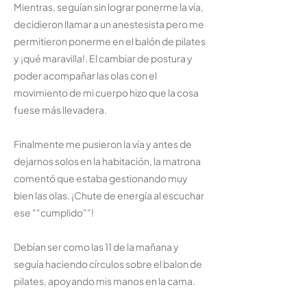
Mientras, seguían sin lograr ponerme la vía,
decidieron llamar a un anestesista pero me
permitieron ponerme en el balón de pilates
y ¡qué maravilla!. El cambiar de postura y
poder acompañar las olas con el
movimiento de mi cuerpo hizo que la cosa
fuese más llevadera.
Finalmente me pusieron la vía y antes de
dejarnos solos en la habitación, la matrona
comentó que estaba gestionando muy
bien las olas. ¡Chute de energía al escuchar
ese ""cumplido""!
Debían ser como las 11 de la mañana y
seguía haciendo círculos sobre el balon de
pilates, apoyando mis manos en la cama.