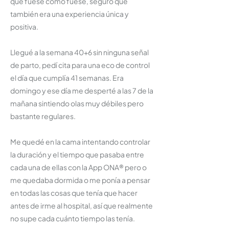
que fuese como fuese, seguro que
también era una experiencia única y
positiva.
Llegué a la semana 40+6 sin ninguna señal
de parto, pedí cita para una eco de control
el día que cumplía 41 semanas. Era
domingo y ese día me desperté a las 7 de la
mañana sintiendo olas muy débiles pero
bastante regulares.
Me quedé en la cama intentando controlar
la duración y el tiempo que pasaba entre
cada una de ellas con la App ONA® pero o
me quedaba dormida o me ponía a pensar
en todas las cosas que tenía que hacer
antes de irme al hospital, así que realmente
no supe cada cuánto tiempo las tenía.