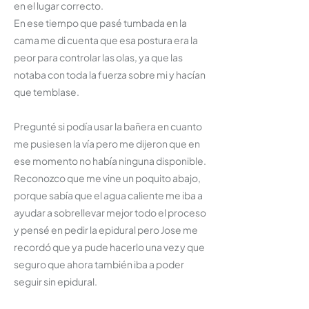
en el lugar correcto.
En ese tiempo que pasé tumbada en la
cama me di cuenta que esa postura era la
peor para controlar las olas, ya que las
notaba con toda la fuerza sobre mi y hacían
que temblase.
Pregunté si podía usar la bañera en cuanto
me pusiesen la vía pero me dijeron que en
ese momento no había ninguna disponible.
Reconozco que me vine un poquito abajo,
porque sabía que el agua caliente me iba a
ayudar a sobrellevar mejor todo el proceso
y pensé en pedir la epidural pero Jose me
recordó que ya pude hacerlo una vez y que
seguro que ahora también iba a poder
seguir sin epidural.