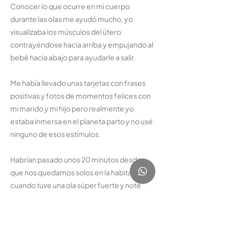
Conocer lo que ocurre en mi cuerpo
durante las olas me ayudó mucho, yo
visualizaba los músculos del útero
contrayéndose hacia arriba y empujando al
bebé hacia abajo para ayudarle a salir.
Me había llevado unas tarjetas con frases
positivas y fotos de momentos felices con
mi marido y mi hijo pero realmente yo
estaba inmersa en el planeta parto y no usé
ninguno de esos estímulos.
Habrían pasado unos 20 minutos desde
que nos quedamos solos en la habitación
cuando tuve una ola súper fuerte y noté
como se rompió la bolsa y la cabeza de
Carla a punto de salir.