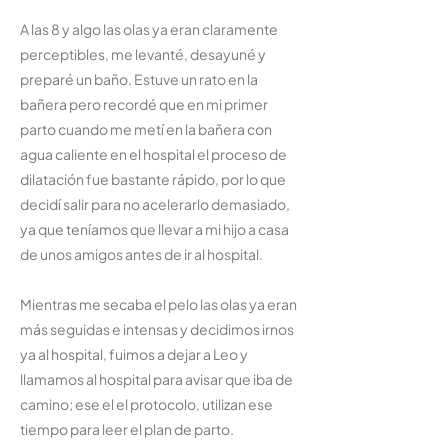
A las 8 y algo las olas ya eran claramente
perceptibles, me levanté, desayuné y
preparé un baño. Estuve un rato en la
bañera pero recordé que en mi primer
parto cuando me metí en la bañera con
agua caliente en el hospital el proceso de
dilatación fue bastante rápido, por lo que
decidí salir para no acelerarlo demasiado,
ya que teníamos que llevar a mi hijo a casa
de unos amigos antes de ir al hospital.
Mientras me secaba el pelo las olas ya eran
más seguidas e intensas y decidimos irnos
ya al hospital, fuimos a dejar a Leo y
llamamos al hospital para avisar que iba de
camino; ese el el protocolo, utilizan ese
tiempo para leer el plan de parto.