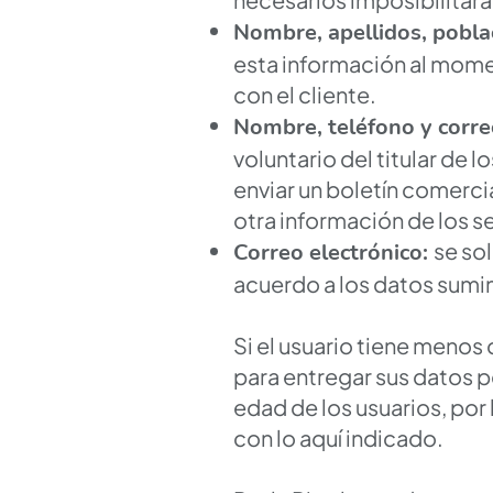
Nombre, apellidos, poblac
esta información al momen
con el cliente.
Nombre, teléfono y corre
voluntario del titular de l
enviar un boletín comerc
otra información de los s
se sol
Correo electrónico:
acuerdo a los datos sumi
Si el usuario tiene menos 
para entregar sus datos 
edad de los usuarios, por
con lo aquí indicado.