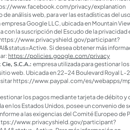
ps://www.facebook.com/privacy/explanation
 de análisis web, para ver las estadísticas del uso
la empresa Google LLC, ubicada en Mountain View
 con la suscripción del Escudo de la privacidad 
https://www.privacyshield.gov/participant?
&status=Active.
Si desea obtener más informac
ar:
https://policies.google.com/privacy
empresa utilizada para gestionar lo
 Cie, S.C.A.:
l sitio web. Ubicada en 22-24 Boulevard Royal L
sitar
https://www.paypal.com/es/webapps/mpp
gestionar los pagos mediante tarjeta de débito y c
da en los Estados Unidos, posee un convenio de
nforme a las exigencias del Comité Europeo de 
ttps://www.privacyshield.gov/participant?
4&status=Active.
Para más información en