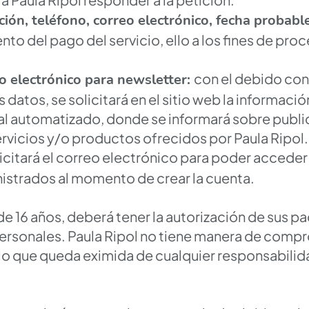
ión, teléfono, correo electrónico, fecha probabl
to del pago del servicio, ello a los fines de pro
con el debido co
o electrónico para newsletter:
os datos, se solicitará en el sitio web la informac
ial automatizado, donde se informará sobre publ
ervicios y/o productos ofrecidos por Paula Ripol.
icitará el correo electrónico para poder acceder 
nistrados al momento de crear la cuenta.
de 16 años, deberá tener la autorización de sus pa
personales. Paula Ripol no tiene manera de comp
 lo que queda eximida de cualquier responsabilida