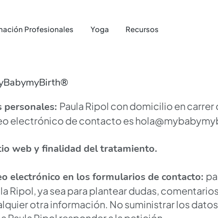
mación Profesionales
Yoga
Recursos
Tienda
yBabymyBirth®
Paula Ripol con domicilio en carrer
s personales:
reo electrónico de contacto es
hola@mybabymyb
tio web y finalidad del tratamiento.
pa
o electrónico en los formularios de contacto:
a Ripol, ya sea para plantear dudas, comentarios,
alquier otra información. No suministrar los dat
a Paula Ripol responder a la petición.