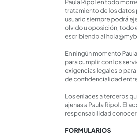
Paula Ripol en todo moment
tratamiento de los datos p
usuario siempre podrá eje
olvido u oposición, todo e
escribiendo al
hola@myb
En ningún momento Paula 
para cumplir con los servi
exigencias legales o para
de confidencialidad entre
Los enlaces a terceros qu
ajenas a Paula Ripol. El a
responsabilidad conocerla
FORMULARIOS