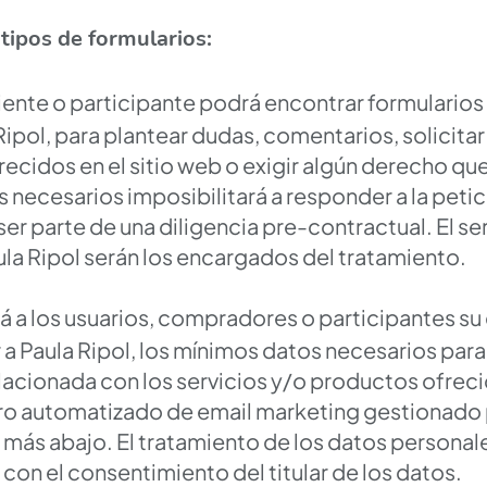
 tipos de formularios:
liente o participante podrá encontrar formularios 
pol, para plantear dudas, comentarios, solicitar
recidos en el sitio web o exigir algún derecho qu
necesarios imposibilitará a responder a la petic
er parte de una diligencia pre-contractual. El ser
la Ripol serán los encargados del tratamiento.
rá a los usuarios, compradores o participantes 
 a Paula Ripol, los mínimos datos necesarios para
acionada con los servicios y/o productos ofrecid
ero automatizado de email marketing gestionado 
 más abajo. El tratamiento de los datos personal
con el consentimiento del titular de los datos.