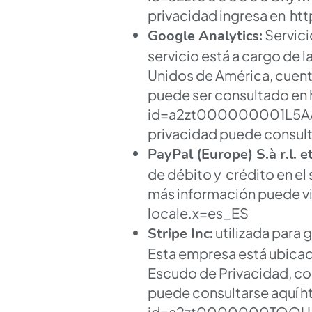
privacidad ingresa en
htt
Servicio
Google Analytics:
servicio está a cargo de 
Unidos de América, cuenta
puede ser consultado en
id=a2zt000000001L5AAI
privacidad puede consult
PayPal (Europe) S.à r.l. et
de débito y crédito en e
más información puede vi
locale.x=es_ES
utilizada para 
Stripe Inc:
Esta empresa está ubica
Escudo de Privacidad, co
puede consultarse aquí
h
id=a2zt0000000TQOUAA