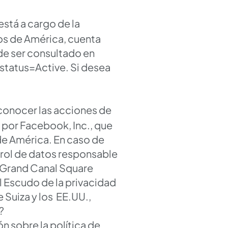
stá a cargo de la
os de América, cuenta
de ser consultado en
tatus=Active.
Si desea
 conocer las acciones de
o por Facebook, Inc., que
de América. En caso de
trol de datos responsable
4 Grand Canal Square
l Escudo de la privacidad
 Suiza y los EE.UU.,
?
 sobre la política de