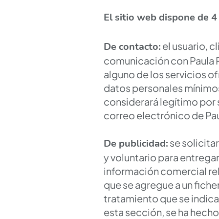
El sitio web dispone de 4
el usuario, c
De contacto:
comunicación con Paula Ri
alguno de los servicios of
datos personales mínimos 
considerará legítimo por s
correo electrónico de Pau
se solicita
De publicidad:
y voluntario para entregar
información comercial rel
que se agregue a un fich
tratamiento que se indica
esta sección, se ha hecho 