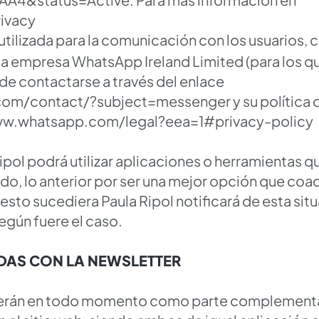
rivacy
tilizada para la comunicación con los usuarios, 
 la empresa WhatsApp Ireland Limited (para los q
de contactarse a través del enlace
com/contact/?subject=messenger
y su política
ww.whatsapp.com/legal?eea=1#privacy-policy
ipol podrá utilizar aplicaciones o herramientas q
do, lo anterior por ser una mejor opción que coad
esto sucediera Paula Ripol notificará de esta situ
egún fuere el caso.
DAS CON LA NEWSLETTER
derán en todo momento como parte complementar