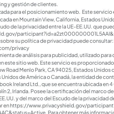
ing y gestión de clientes.
zada para el posicionamiento web. Este servicio e
ada en Mountain View, California, Estados Unid
cudo de la privacidad entre la UE-EE.UU. que pue
eld.gov/participant?id=a2zt000000001L5AAI&s
sobre su política de privacidad puede consultar:
.com/privacy
ienta de análisis para publicidad, utilizado para
 en este sitio web. Este servicio es proporcionad
low Road Menlo Park, CA 94025, Estados Unidos 
s Unidos de América o Canadá, la entidad de con
book Ireland Ltd., que se encuentra ubicada en 
ín 2, Irlanda. Posee la certificación del marco de
 EE.UU. y del marco del Escudo de la privacidad de
r en
https://www.privacyshield.gov/participant
C&status=Active.
Para obtener más información