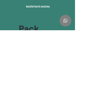
REGÍSTRATE AHORA
Pack
Hipnoparto
90,30 €
90,30
€
Aprende a
gestionar el
miedo y llega al
gran día con
todas las
herramientas
que necesitas.