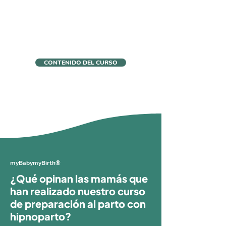
Sesiones en directo regulares con
Paula, fundadora de
myBabymyBirth®
Acceso al curso durante 9 meses
CONTENIDO DEL CURSO
myBabymyBirth®
¿Qué opinan las mamás que
han realizado nuestro curso
de preparación al parto con
hipnoparto?