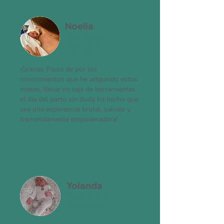
Noelia
Pack digital
hipnoparto
¡Gracias Paula de por los
conocimientos que he adquirido estos
meses, llevar mi caja de herramientas
el día del parto sin duda ha hecho que
sea una experiencia brutal, salvaje y
tremendamente empoderadora!
Yolanda
Pack digital
hipnoparto