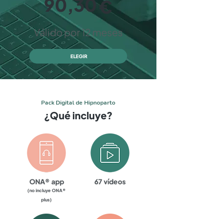
90,30
€
Válido por 12 meses
ELEGIR
Pack Digital de Hipnoparto
¿Qué incluye?
ONA® app
67 vídeos
(no incluye ONA®
plus)