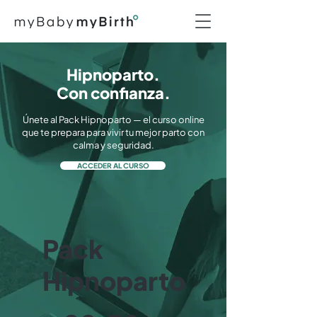
Hipnoparto.
Con confianza.
Únete al Pack Hipnoparto — el curso online
que te prepara para vivir tu mejor parto con
calma y seguridad.
ACCEDER AL CURSO
Pack
Hipnoparto
90,30 €