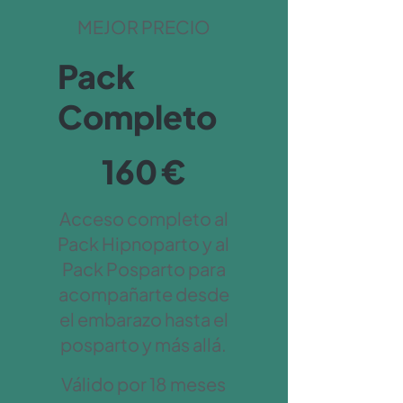
MEJOR PRECIO
Pack
Completo
160 €
160
€
Acceso completo al
Pack Hipnoparto y al
Pack Posparto para
acompañarte desde
el embarazo hasta el
posparto y más allá.
Válido por 18 meses