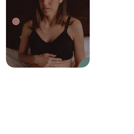
Pack Digital de Hipnoparto
¿Qué incluye el pack
digital de hipnoparto?
7+ horas de contenido
(67 vídeos en
total): Curso de preparación al parto
de hipnoparto completo