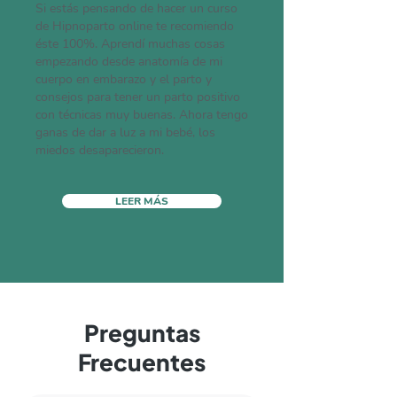
Si estás pensando de hacer un curso
de Hipnoparto online te recomiendo
éste 100%. Aprendí muchas cosas
empezando desde anatomía de mi
cuerpo en embarazo y el parto y
consejos para tener un parto positivo
con técnicas muy buenas. Ahora tengo
ganas de dar a luz a mi bebé, los
miedos desaparecieron.
LEER MÁS
Preguntas
Frecuentes