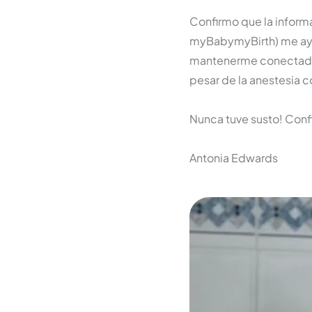
Confirmo que la informa
myBabymyBirth) me ayu
mantenerme conectada c
pesar de la anestesia c
Nunca tuve susto! Confié
Antonia Edwards