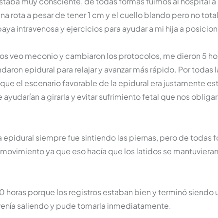
staba muy consciente, de todas formas fuimos al hospital a 
a rota a pesar de tener 1 cm y el cuello blando pero no tot
aya intravenosa y ejercicios para ayudar a mi hija a posicion
cios veo meconio y cambiaron los protocolos, me dieron 5 h
aron epidural para relajar y avanzar más rápido. Por todas l
que el escenario favorable de la epidural era justamente es
yudarían a girarla y evitar sufrimiento fetal que nos obligaría
a epidural siempre fue sintiendo las piernas, pero de todas 
l movimiento ya que eso hacía que los latidos se mantuviera
 horas porque los registros estaban bien y terminó siendo u
venía saliendo y pude tomarla inmediatamente.