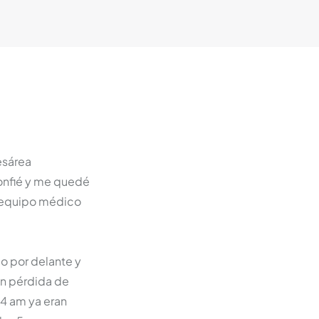
esárea
onfié y me quedé
l equipo médico
o por delante y
on pérdida de
 4 am ya eran