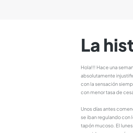
La his
Hola!!! Hace una semana
absolutamente injustif
con la sensación siemp
con menor tasa de cesá
Unos días antes comenc
se iban regulando con 
tapón mucoso. El lunes 