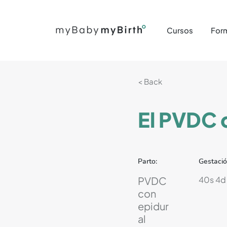
Cursos
For
< Back
El PVDC 
Parto:
Gestació
PVDC
40s 4d
con
epidur
al