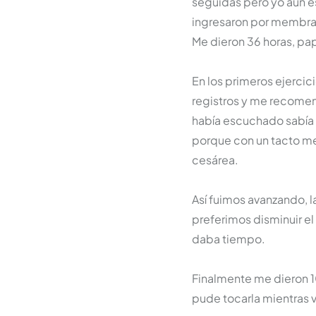
seguidas pero yo aún e
ingresaron por membran
Me dieron 36 horas, pap
En los primeros ejerci
registros y me recomend
había escuchado sabía 
porque con un tacto me a
cesárea.
Así fuimos avanzando, l
preferimos disminuir e
daba tiempo.
Finalmente me dieron 10
pude tocarla mientras 