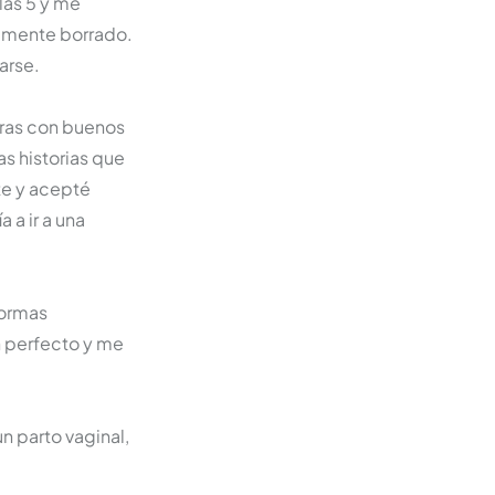
las 5 y me
almente borrado.
arse.
oras con buenos
as historias que
te y acepté
 a ir a una
formas
n perfecto y me
n parto vaginal,