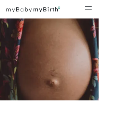
Episodio #116
El parto de Alba