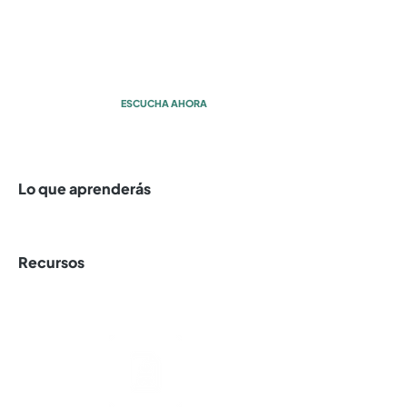
Campañá en la
semana 42
con Alba Campañá
ESCUCHA AHORA
Lo que aprenderás
Recursos