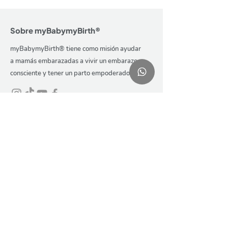
Sobre myBabymyBirth®
myBabymyBirth® tiene como misión ayudar
a mamás embarazadas a vivir un embarazo
consciente y tener un parto empoderado.
myBabymyBirth®
Cursos hipnoparto
Sobre mi
Iniciar sesión
¿Qué es hipnoparto?
Pack digital
Curso grupal
ONA® app
Curso individual
Charlas Crecer
Opiniones de alumnas
Blog
FAQ