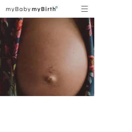
Episodio #073
Rebozo y fisiología