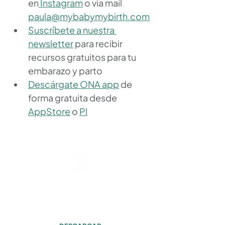
en
 Instagram
 o via mail 
paula@mybabymybirth.com
Suscríbete a nuestra 
newsletter
 para recibir 
recursos gratuitos para tu 
embarazo y parto
Descárgate ONA app
 de 
forma gratuita desde 
AppStore
 o 
Pl
Transcripción
Episodio #073