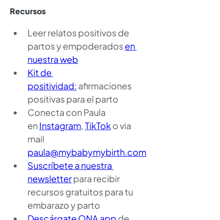
Recursos
Leer relatos positivos de 
partos y empoderados 
en 
nuestra web
Kit de 
positividad:
 afirmaciones 
positivas para el parto
Conecta con Paula 
en
Instagram
,
TikTok
 o via 
mail 
paula@mybabymybirth.com
Suscríbete a nuestra 
newsletter
 para recibir 
recursos gratuitos para tu 
embarazo y parto
Descárgate ONA app
 de 