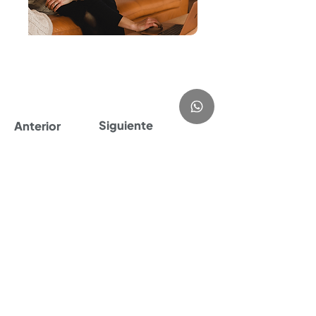
Siguiente
Anterior
Sobre myBabymyBirth®
myBabymyBirth® tiene como misión ayudar
a mamás embarazadas a vivir un embarazo
consciente y tener un parto empoderado.
myBabymyBirth®
Cursos hipnoparto