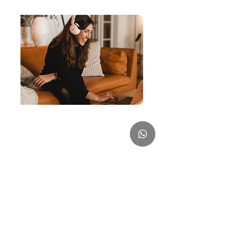
Siguiente
Anterior
Sobre myBabymyBirth®
myBabymyBirth® tiene como misión ayudar