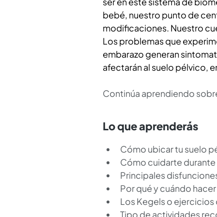
ser en este sistema de biome
bebé, nuestro punto de centr
modificaciones. Nuestro cu
Los problemas que experime
embarazo generan sintomato
afectarán al suelo pélvico,
Continúa aprendiendo sobre 
Lo que aprenderás
Cómo ubicar tu suelo p
Cómo cuidarte durante
Principales disfuncion
Por qué y cuándo hacer 
Los Kegels o ejercicios
Tipo de actividades r