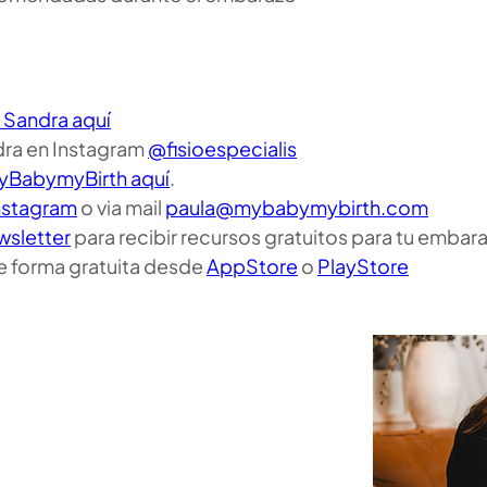
 Sandra aquí
ra en Instagram 
@fisioespecialis
yBabymyBirth aquí
.
nstagram
 o via mail 
paula@mybabymybirth.com
wsletter
 para recibir recursos gratuitos para tu embar
e forma gratuita desde 
AppStore
 o 
PlayStore
Transcripción
Episodio #013