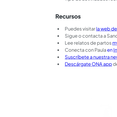
Recursos
Puedes visitar 
la web de
Sigue o contacta a Sand
Lee relatos de partos 
m
Conecta con Paula 
en 
I
Suscríbete a nuestra ne
Descárgate ONA app
 d