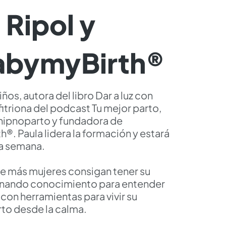
 Ripol y
bymyBirth®
os, autora del libro Dar a luz con
itriona del podcast Tu mejor parto,
 hipnoparto y fundadora de
th®.
Paula lidera la formación y estará
a semana.
ue más mujeres consigan tener su
anando conocimiento para entender
con herramientas para vivir su
to desde la calma.