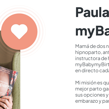
Paula
myBa
Mamá de dos niñ
hipnoparto, anf
instructora de
myBabymyBir
en directo cad
Mi misión es q
mejor parto g
sus opciones y 
embarazo y par