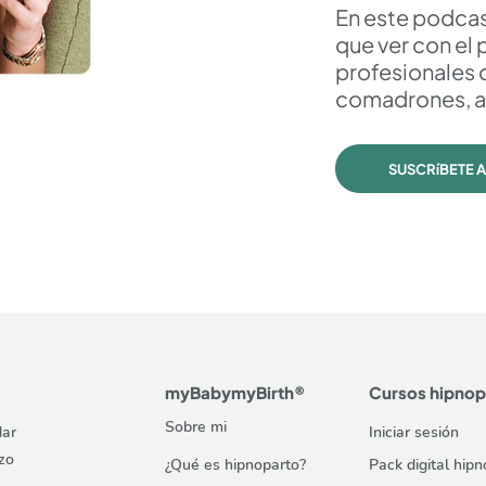
En este podcas
que ver con el 
profesionales 
comadrones, a
SUSCRíBETE 
myBabymyBirth®
Cursos hipnop
Sobre mi
dar
Iniciar sesión
zo
¿Qué es hipnoparto?
Pack digital hip