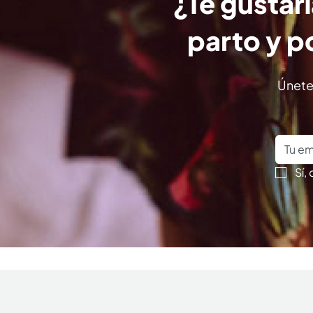
¿Te gustar
parto y p
Únete
Sí,