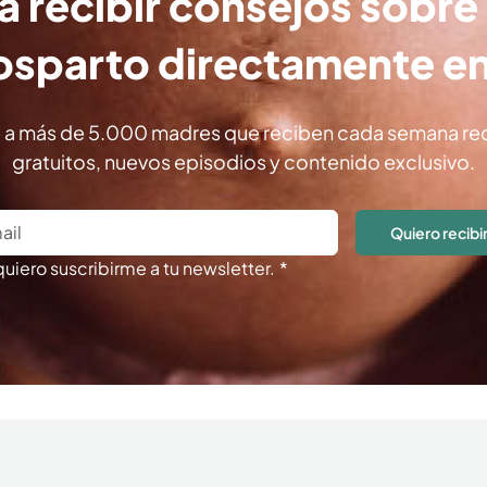
ía recibir consejos sobr
osparto directamente en
 a más de 5.000 madres que reciben cada semana re
gratuitos, nuevos episodios y contenido exclusivo.
Quiero recibi
 quiero suscribirme a tu newsletter.
*