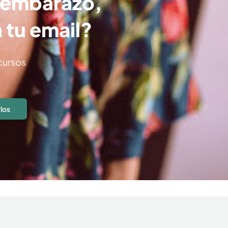
e embarazo,
 tu email?
cursos
rlos