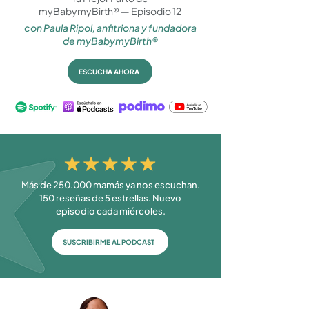
myBabymyBirth® — Episodio 12
con Paula Ripol, anfitriona y fundadora
de myBabymyBirth®
ESCUCHA AHORA
Más de 250.000 mamás ya nos escuchan.
150 reseñas de 5 estrellas. Nuevo
episodio cada miércoles.
SUSCRIBIRME AL PODCAST