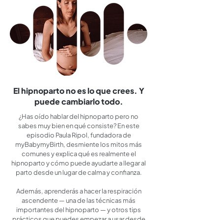
El hipnoparto no es lo que crees. Y
puede cambiarlo todo.
¿Has oído hablar del hipnoparto pero no
sabes muy bien en qué consiste? En este
episodio Paula Ripol, fundadora de
myBabymyBirth, desmiente los mitos más
comunes y explica qué es realmente el
hipnoparto y cómo puede ayudarte a llegar al
parto desde un lugar de calma y confianza.
Además, aprenderás a hacer la respiración
ascendente — una de las técnicas más
importantes del hipnoparto — y otros tips
prácticos que puedes empezar a usar desde