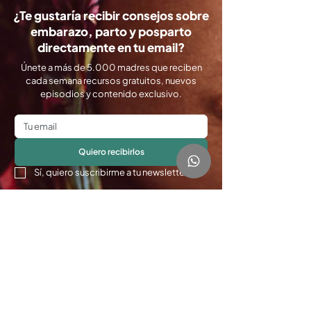
¿Te gustaría recibir consejos sobre
embarazo, parto y posparto
directamente en tu email?
Únete a más de 5.000 madres que reciben
cada semana recursos gratuitos, nuevos
episodios y contenido exclusivo.
Quiero recibirlos
Sí, quiero suscribirme a tu newsletter.
*
Sobre myBabymyBirth®
myBabymyBirth® tiene como misión ayudar
a mamás embarazadas a vivir un embarazo